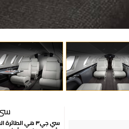
سى جى 
سي جي٣ هي الطائ