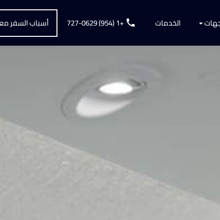
جهات‏
الخدمات
+1 (954) 727-0629
أسباب السفر معن