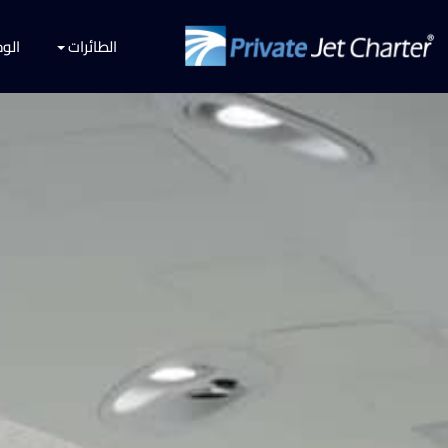
الطائرات
الو