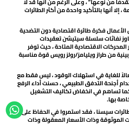
قدمًا من نوعها” ، وعلى الرغم من أنها قد لا
 ، إلا أنها بالتأكيد واحدة من أكثر الطائرات
الأعمال فكرة طائرة اقتصادية دون التضحية
تجاوز نفاثات سلسلة سيتيشن تعقيدات
لمحركات الاقتصادية المتاحة ، حيث توفر
بينية من طراز ويليامز/رولز رويس قوة مناسبة
ر محرك سي جي٣ فعالاً للغاية في استهلاك الوقود ، ليس فقط مع
ام أجنحة التدفق الطبيعي ، حسنت أداء الرفع
كما تساهم في انخفاض تكاليف التشغيل
اصة بها.
ائرات سيسنا ، فقد استمروا في الحفاظ على
 الموثوقة وذات الأسعار المعقولة وذات
تنافسي لمنطقة الشرق الأوسط ، فهي مثالية