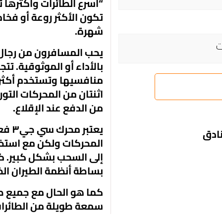
“أسرع الطائرات وأكثرها ت
تكون الأكثر روعة أو فخامة
شهرة.
ت
يحب المسافرون من رجال 
بالأداء أو الموثوقية. ت
منافسيها وتستخدم أكثر ا
اثنتان من المحركات التور
من الدفع عند الإقلاع.
يعتب
نادق
المحركات ولكن مع استخد
إلى السحب بشكل كبير. 
بساطة أنظمة الطيران الخ
كما هو الحال مع جميع ط
سمعة طويلة من الطائرات
الأداء العالي مع نطاق 