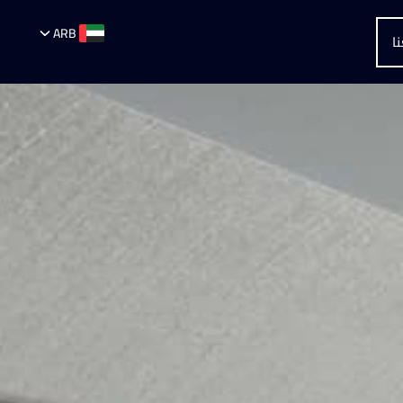
ARB
ا