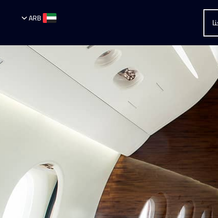
ARB
ا