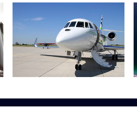
صوصية
دبي، المنطقة الحرة بمطار، B547، بناء 4E،
قع
دبى، الامارات العربية المتحدة