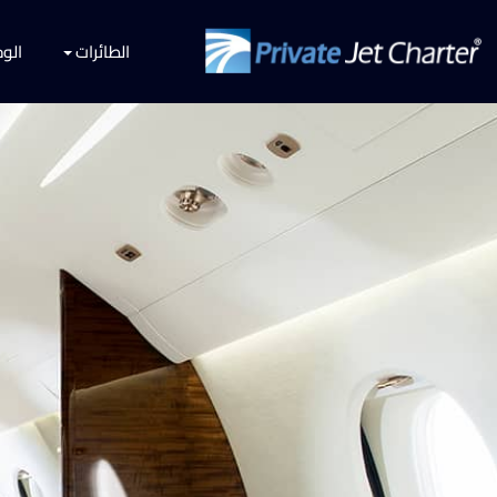
الطائرات
الو