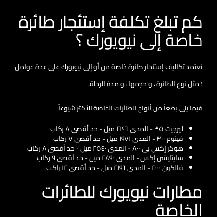
كم تبلغ تكلفة إستئجار طائرة
خاصة إلى نيويورك ؟
تعتمد تكاليف إستئجار طائرة خاصة من أو إلى نيويورك على عدة عوامل
؛ مثل نوع الطائرة ، و حجمها ، و مدة الرحلة.
فيما يلى بضعاً من أنواع الطائرات الخاصة الأكثر شيوعاً
ليرجيت ۳٥ - المدى ٢١٩٦ ميل - حد أقصى ٨ ركاب
فينوم ٣٠٠ - المدى ١٩٧١ ميل - حد أقصى ٧ ركاب
هوكر إكس بى ٨٠٠ - المدى ٢٥٤٠ ميل - حد أقصى ٨ ركاب
سايتايشن إكس - المدى ٢٨٩٠ ميل - حد أقصى ٩ ركاب
فالكون ٢٠٠٠ - المدى ٢١٩٦ ميل - حد أقصى ١٢ راكب
مطارات نيويورك للطائرات
الخاصة