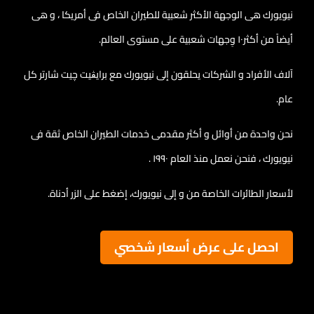
نيويورك هى الوجهة الأكثر شعبية للطيران الخاص فى أمريكا ، و هى
أيضاً من أكثر١٠ وِجهات شعبية على مستوى العالم.
آلاف الأفراد و الشركات يحلقون إلى نيويورك مع برايڨيت چيت شارتر كل
عام.
نحن واحدة من أوائل و أكثر مقدمى خدمات الطيران الخاص ثقة فى
نيويورك ، فنحن نعمل منذ العام ١٩٩٠ .
لأسعار الطائرات الخاصة من و إلى نيويورك، إضغط على الزر أدناة.
احصل على عرض أسعار شخصي