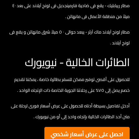
مطار ريبابليك - يقع فى ضاحية فارمينجديل فى لونج آيلاند على بعد ٤٠
ميلاً من منطقة الأعمال فى مانهاتن .
مطار لونج آيلاند ماك آرثر - يبعد حوالى ٠ ٥ ميلاً شرق مانهاتن و يقع فى
لونج آيلاند .
الطائرات الخالية - نيويورك
للحصول على أقصى توفير ممكن للسفر بطائرة خاصة ، يمكننا تقديم
خصم يصل إلى ٧٥% على رحلاتنا الجوية الخاصة ذات الإتجاه الواحد .
أدخل تفاصيل بسيطة أدناه للحصول على عرض أسعار فورى لرحلة على
متن أحد الطائرات الخالية بإتجاه واحد إلى أو من نيويورك .
احصل على عرض أسعار شخصي