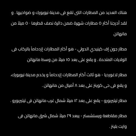
هناك العديد من المطارات التى تقع فى مدينة نيويورك و ضواحيها . و
لقد أدرجنا أكثر ٥ مطارات شهرة ضمن دائرة نصف قطرها ٠ ٥ ميلاً من
مانهاتن
مطار جون إف كينيدي الدولي - هو أكثر المطارات إزدحاماً بالركاب فى
الولايات المتحدة . و يقع على بعد ١٥ ميلاً من وسط مانهاتن
مطار لاغورديا - هو ثالث أكثر المطارات إزدحاماً و يخدم مدينة نيويورك،
و يقع فى حى كوينز على بعد ٨ أميال من مانهاتن .
مطار تيتيربورو - يقع على بعد ١٢ ميلاً شمال غرب مانهاتن فى تيتيربورو .
مطار مقاطعة ويستشستر - يبعد ٢٩ ميلاً شمال شرق مانهاتن فى
وايت بلينز .