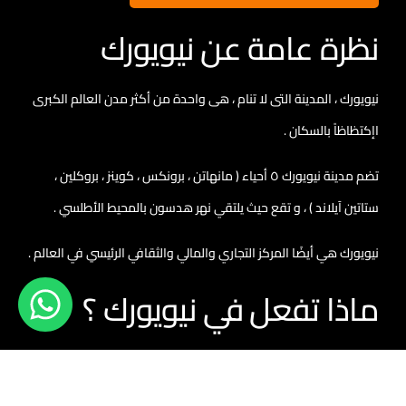
نظرة عامة عن نيويورك
نيويورك ، المدينة التى لا تنام ، هى واحدة من أكثر مدن العالم الكبرى
اإكتظاظاً بالسكان .
تضم مدينة نيويورك ٥ أحياء ( مانهاتن ، برونكس ، كوينز ، بروكلين ،
ستاتين آيلاند ) ، و تقع حيث يلتقي نهر هدسون بالمحيط الأطلسي .
نيويورك هي أيضًا المركز التجاري والمالي والثقافي الرئيسي في العالم .
ماذا تفعل في نيويورك ؟
تتضمن المواقع الشهيرة في نيويورك ناطحات سحاب مثل مبنى إمباير
ستيت، و حديقة سنترال بارك المترامية الأطراف ، و ساحة االأضواء